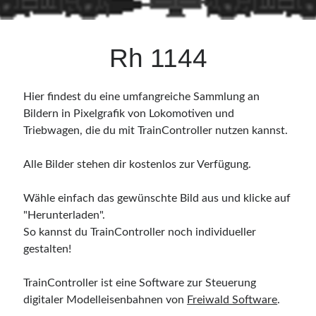
Zertifikate
•
Zabbix Certified Specialist 7.0
•
Zabbix Certified Specialist 5.0
Rh 1144
•
Zabbix Certified User 5.0
•
ITIL® in ITSM
(GR750597413JM)
Hier findest du eine umfangreiche Sammlung an
Bildern in Pixelgrafik von Lokomotiven und
Triebwagen, die du mit TrainController nutzen kannst.
Alle Bilder stehen dir kostenlos zur Verfügung.
Wähle einfach das gewünschte Bild aus und klicke auf
"Herunterladen".
So kannst du TrainController noch individueller
gestalten!
TrainController ist eine Software zur Steuerung
digitaler Modelleisenbahnen von
Freiwald Software
.