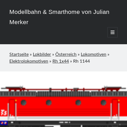
Modellbahn & Smarthome von Julian
Merker
open
primary
Sidebar
menu
Startseite
»
Lokbilder
»
Österreich
»
Lokomotiven
»
Elektrolokomotiven
»
Rh 1x44
»
Rh 1144
Beitragskategorien
3D-Druck
Allgemein
Home Assistant
Modellbahn
Smarthome