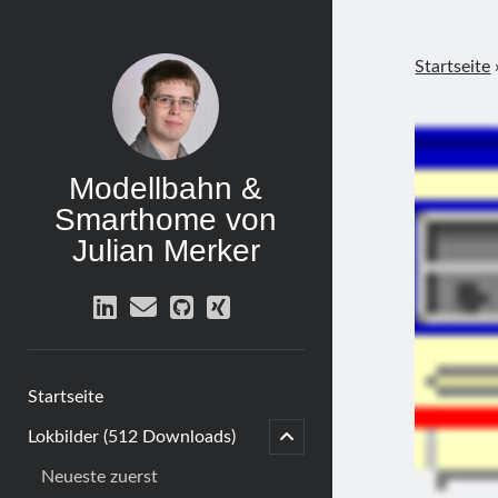
Startseite
Modellbahn &
Smarthome von
Julian Merker
linkedin
email
github
xing
Startseite
menu
child
Lokbilder (512 Downloads)
open
Neueste zuerst