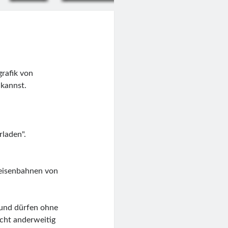
grafik von
 kannst.
rladen".
lleisenbahnen von
t und dürfen ohne
icht anderweitig