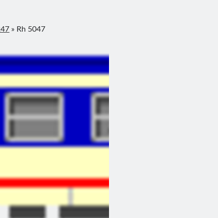
x47
»
Rh 5047