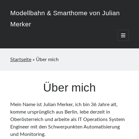
Modellbahn & Smarthome von Julian
Merker
open
primary
Sidebar
menu
Startseite
»
Über mich
Beitragskategorien
Über mich
3D-Druck
Allgemein
Home Assistant
Mein Name ist Julian Merker, ich bin 36 Jahre alt,
Modellbahn
komme ursprünglich aus Berlin, lebe derzeit in
Smarthome
Oberösterreich und arbeite als IT Operations System
Engineer mit den Schwerpunkten Automatisierung
und Monitoring.