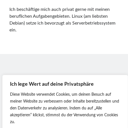
Zertifikate
Ich beschäftige mich auch privat gerne mit meinen
•
Zabbix Certified Specialist 7.0
beruflichen Aufgabengebieten. Linux (am liebsten
•
Zabbix Certified Specialist 5.0
Debian) setze ich bevorzugt als Serverbetriebssystem
•
Zabbix Certified User 5.0
ein.
•
ITIL® in ITSM
(GR750597413JM)
Ich lege Wert auf deine Privatsphäre
Diese Website verwendet Cookies, um deinen Besuch auf
meiner Website zu verbessern oder Inhalte bereitzustellen und
den Datenverkehr zu analysieren.
Indem du auf „Alle
akzeptieren“ klickst, stimmst du der Verwendung von Cookies
zu.