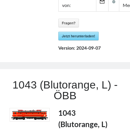
von:
Me
Fragen?
Jetzt herunterladen!
Version:
2024-09-07
1043 (Blutorange, L) -
ÖBB
1043
(Blutorange, L)