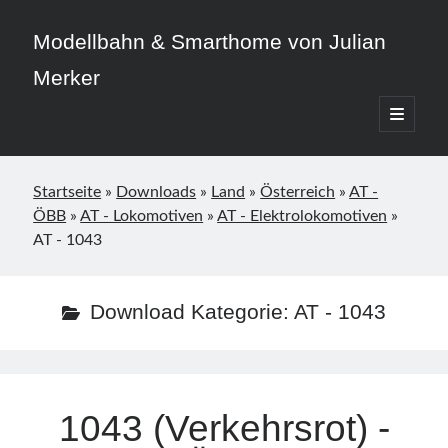
Modellbahn & Smarthome von Julian
Merker
open
primary
Sidebar
menu
Startseite
»
Downloads
»
Land
»
Österreich
»
AT -
ÖBB
»
AT - Lokomotiven
»
AT - Elektrolokomotiven
»
AT - 1043
Beitragskategorien
3D-Druck
Download Kategorie:
AT - 1043
Allgemein
Home Assistant
Modellbahn
Smarthome
1043 (Verkehrsrot) -