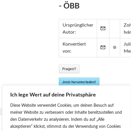
- ÖBB
Ursprünglicher
Zol
Autor:
Ivá
Konvertiert
Jul
von:
Me
Fragen?
Jetzt herunterladen!
Version:
2024-09-07
Ich lege Wert auf deine Privatsphäre
Diese Website verwendet Cookies, um deinen Besuch auf
meiner Website zu verbessern oder Inhalte bereitzustellen und
den Datenverkehr zu analysieren.
Indem du auf „Alle
Seitennummerierung
1
2
3
Next
akzeptieren“ klickst, stimmst du der Verwendung von Cookies