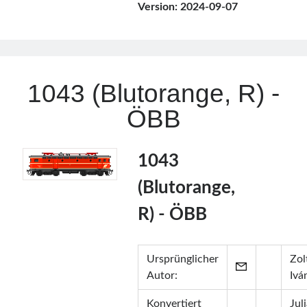
Version:
2024-09-07
1043 (Blutorange, R) -
ÖBB
1043
(Blutorange,
R) - ÖBB
Ursprünglicher
Zol
Autor:
Ivá
Konvertiert
Jul