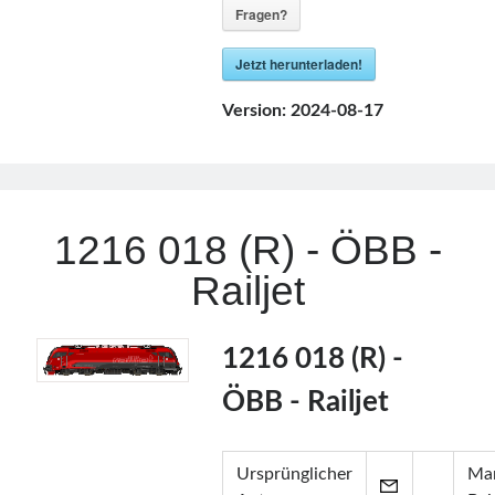
Fragen?
Jetzt herunterladen!
Version:
2024-08-17
1216 018 (R) - ÖBB -
Railjet
1216 018 (R) -
ÖBB - Railjet
Ursprünglicher
Mar