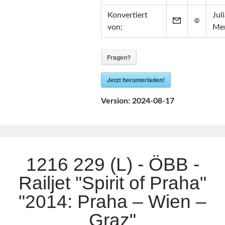
Konvertiert
Jul
von:
Me
Fragen?
Jetzt herunterladen!
Version:
2024-08-17
1216 229 (L) - ÖBB -
Railjet "Spirit of Praha"
"2014: Praha – Wien –
Graz"