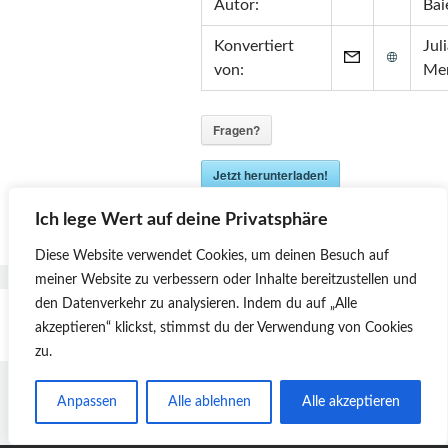
Autor:
Bai
Konvertiert
Jul
von:
Me
Fragen?
Jetzt herunterladen!
Version:
2024-08-17
Ich lege Wert auf deine Privatsphäre
Diese Website verwendet Cookies, um deinen Besuch auf
meiner Website zu verbessern oder Inhalte bereitzustellen und
den Datenverkehr zu analysieren.
Indem du auf „Alle
Seitennummerierung
1
2
…
7
Next
akzeptieren“ klickst, stimmst du der Verwendung von Cookies
zu.
der
Beiträge
Anpassen
Alle ablehnen
Alle akzeptieren