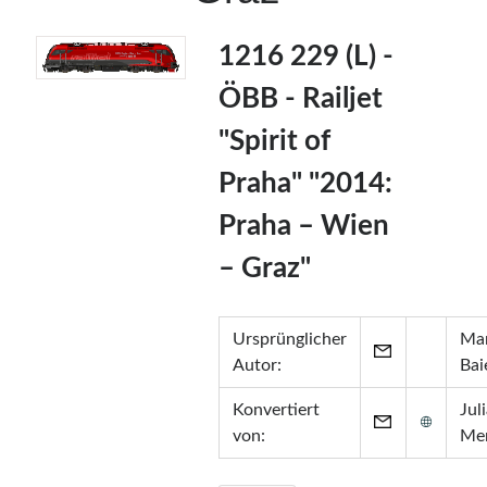
1216 229 (L) -
ÖBB - Railjet
"Spirit of
Praha" "2014:
Praha – Wien
– Graz"
Ursprünglicher
Mar
Autor:
Bai
Konvertiert
Jul
von:
Me