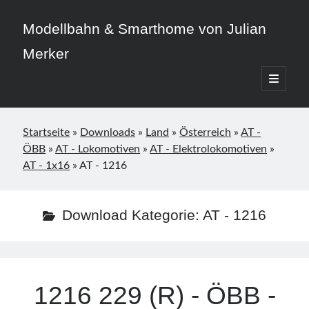
Modellbahn & Smarthome von Julian
Merker
open
primary
Sidebar
menu
Startseite
»
Downloads
»
Land
»
Österreich
»
AT -
ÖBB
»
AT - Lokomotiven
»
AT - Elektrolokomotiven
»
AT - 1x16
»
AT - 1216
Beitragskategorien
3D-Druck
Download Kategorie:
AT - 1216
Allgemein
Home Assistant
Modellbahn
Smarthome
1216 229 (R) - ÖBB -