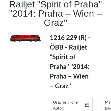
Railjet "Spirit of Praha"
Zertifikate
"2014: Praha – Wien –
•
Zabbix Certified Specialist 7.0
•
Zabbix Certified Specialist 5.0
Graz"
•
Zabbix Certified User 5.0
•
ITIL® in ITSM
(GR750597413JM)
1216 229 (R) -
ÖBB - Railjet
"Spirit of
Praha" "2014:
Praha – Wien
– Graz"
Ursprünglicher
Mar
Autor:
Bai