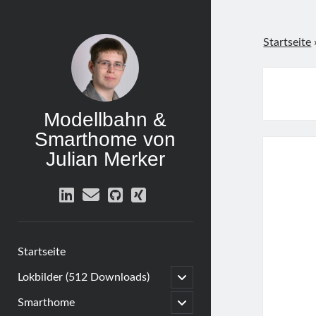
Startseite
Modellbahn &
Smarthome von
Julian Merker
linkedin
email
github
xing
Startseite
open
Lokbilder (512 Downloads)
child
menu
open
Smarthome
child