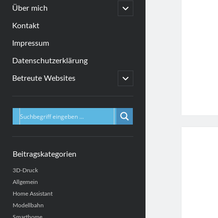
menu
open
Über mich
child
menu
Kontakt
Impressum
Datenschutzerklärung
open
Betreute Websites
child
menu
Sidebar
Beitragskategorien
3D-Druck
Allgemein
Home Assistant
Modellbahn
Smarthome