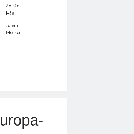
Zoltán
Iván
Julian
Merker
uropa-