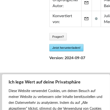
Ursprünglicher
Mar
Zertifikate
Autor:
Bai
•
Zabbix Certified Specialist 7.0
Konvertiert
Jul
•
Zabbix Certified Specialist 5.0
von:
Me
•
Zabbix Certified User 5.0
•
ITIL® in ITSM
(GR750597413JM)
Fragen?
Jetzt herunterladen!
Version:
2024-09-07
Ich lege Wert auf deine Privatsphäre
« Zurück
1146 001 - ÖBB
Diese Website verwendet Cookies, um deinen Besuch auf
meiner Website zu verbessern oder Inhalte bereitzustellen und
Weiter »
den Datenverkehr zu analysieren.
Indem du auf „Alle
1014 007 - CAT
akzeptieren“ klickst, stimmst du der Verwendung von Cookies