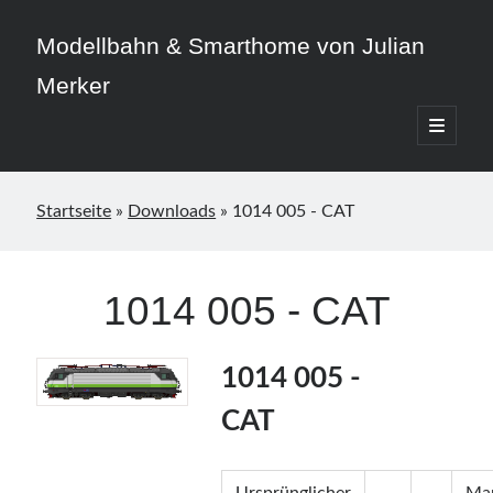
Modellbahn & Smarthome von Julian
Merker
open
primary
Sidebar
menu
Startseite
»
Downloads
»
1014 005 - CAT
Beitragskategorien
1014 005 - CAT
3D-Druck
Allgemein
Home Assistant
1014 005 -
Modellbahn
CAT
Smarthome