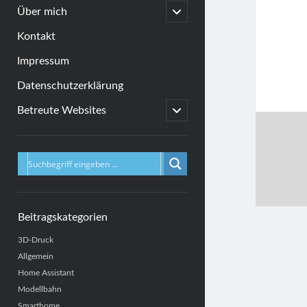
menu
open
Über mich
child
menu
Kontakt
Impressum
Datenschutzerklärung
open
Betreute Websites
child
menu
Sidebar
Beitragskategorien
3D-Druck
Allgemein
Home Assistant
Modellbahn
Smarthome