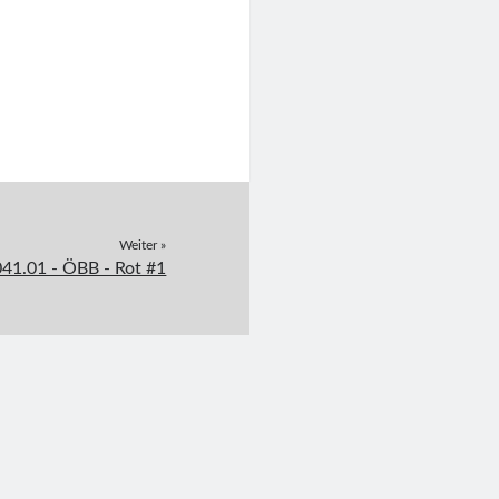
Weiter »
41.01 - ÖBB - Rot #1