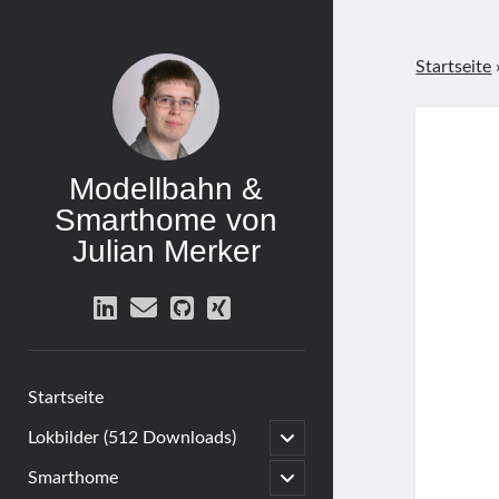
Startseite
Modellbahn &
Smarthome von
Julian Merker
linkedin
email
github
xing
Startseite
open
Lokbilder (512 Downloads)
child
menu
open
Smarthome
child