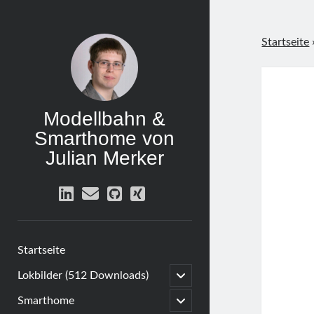
Startseite
Modellbahn &
Smarthome von
Julian Merker
linkedin
email
github
xing
Startseite
open
Lokbilder (512 Downloads)
child
menu
open
Smarthome
child