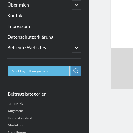
menu
open
Über mich
child
menu
Kontakt
Impressum
Datenschutzerklärung
open
Betreute Websites
child
menu
Sidebar
Beitragskategorien
3D-Druck
Allgemein
Home Assistant
Modellbahn
Smarthome