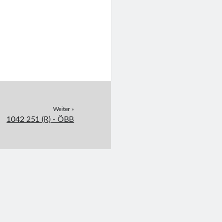
Weiter »
1042 251 (R) - ÖBB