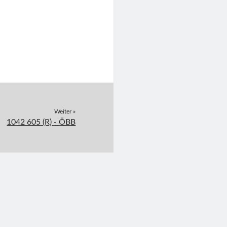
Weiter »
1042 605 (R) - ÖBB