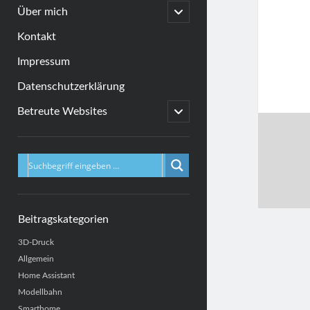
menu
open
Über mich
child
menu
Kontakt
Impressum
Datenschutzerklärung
open
Betreute Websites
child
menu
Sidebar
Beitragskategorien
3D-Druck
Allgemein
Home Assistant
Modellbahn
Smarthome