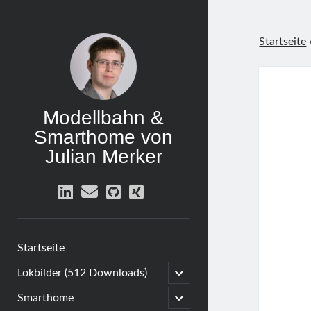
Startseite
Modellbahn &
Smarthome von
Julian Merker
linkedin
email
github
xing
Startseite
open
Lokbilder (512 Downloads)
child
menu
open
Smarthome
child