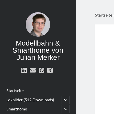
Startseite
Modellbahn &
Smarthome von
Julian Merker
linkedin
email
github
xing
Startseite
open
Lokbilder (512 Downloads)
child
menu
open
Smarthome
child