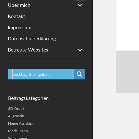
menu
open
Über mich
child
menu
Kontakt
Impressum
Datenschutzerklärung
open
Betreute Websites
child
menu
Sidebar
Beitragskategorien
3D-Druck
Allgemein
Home Assistant
Modellbahn
Smarthome