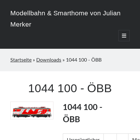
Modellbahn & Smarthome von Julian
Merker
open
primary
Sidebar
menu
Startseite
»
Downloads
»
1044 100 - ÖBB
Beitragskategorien
1044 100 - ÖBB
3D-Druck
Allgemein
Home Assistant
1044 100 -
Modellbahn
ÖBB
Smarthome