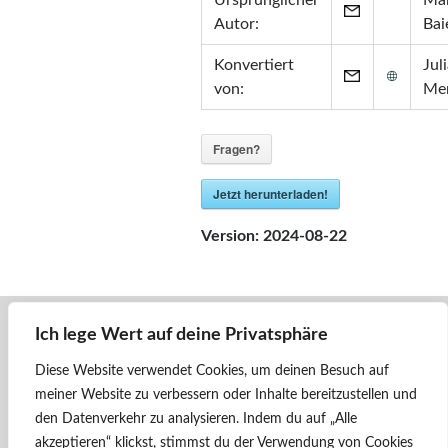
Ursprünglicher
Mar
Zertifikate
Autor:
Bai
•
Zabbix Certified Specialist 7.0
Konvertiert
Jul
•
Zabbix Certified Specialist 5.0
von:
Me
•
Zabbix Certified User 5.0
•
ITIL® in ITSM
(GR750597413JM)
Fragen?
Jetzt herunterladen!
Version:
2024-08-22
Ich lege Wert auf deine Privatsphäre
« Zurück
1044.01 - ÖBB
Diese Website verwendet Cookies, um deinen Besuch auf
meiner Website zu verbessern oder Inhalte bereitzustellen und
Weiter »
den Datenverkehr zu analysieren.
Indem du auf „Alle
1044 210G - ÖBB
akzeptieren“ klickst, stimmst du der Verwendung von Cookies