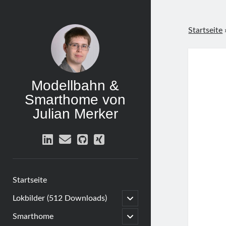
Startseite
Modellbahn &
Smarthome von
Julian Merker
linkedin
email
github
xing
Startseite
open
Lokbilder (512 Downloads)
child
menu
open
Smarthome
child