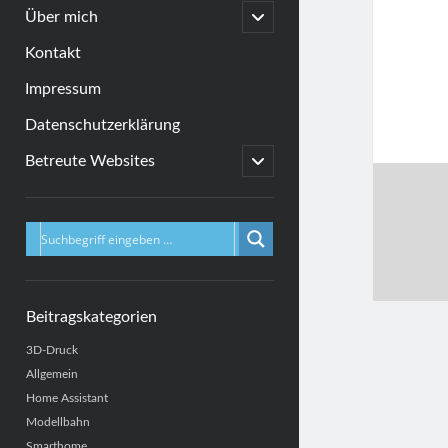
menu
open
Über mich
child
menu
Kontakt
Impressum
Datenschutzerklärung
open
Betreute Websites
child
menu
Sidebar
Beitragskategorien
3D-Druck
Allgemein
Home Assistant
Modellbahn
Smarthome