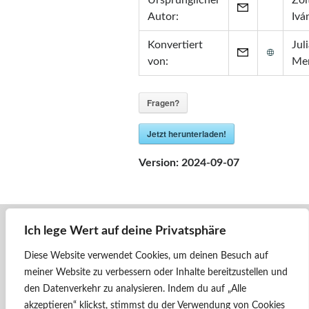
Ursprünglicher
Zol
Zertifikate
Autor:
Ivá
•
Zabbix Certified Specialist 7.0
Konvertiert
Jul
•
Zabbix Certified Specialist 5.0
von:
Me
•
Zabbix Certified User 5.0
•
ITIL® in ITSM
(GR750597413JM)
Fragen?
Jetzt herunterladen!
Version:
2024-09-07
Ich lege Wert auf deine Privatsphäre
« Zurück
1044 255 - ÖBB
Diese Website verwendet Cookies, um deinen Besuch auf
meiner Website zu verbessern oder Inhalte bereitzustellen und
Weiter »
den Datenverkehr zu analysieren.
Indem du auf „Alle
1044 290 - ÖBB
akzeptieren“ klickst, stimmst du der Verwendung von Cookies