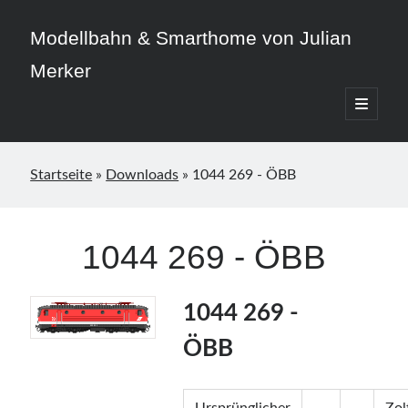
Modellbahn & Smarthome von Julian
Merker
open
primary
Sidebar
menu
Startseite
»
Downloads
»
1044 269 - ÖBB
Beitragskategorien
1044 269 - ÖBB
3D-Druck
Allgemein
Home Assistant
1044 269 -
Modellbahn
ÖBB
Smarthome