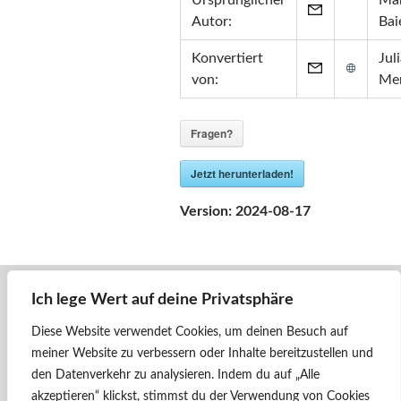
Ursprünglicher
Mar
Zertifikate
Autor:
Bai
•
Zabbix Certified Specialist 7.0
Konvertiert
Jul
•
Zabbix Certified Specialist 5.0
von:
Me
•
Zabbix Certified User 5.0
•
ITIL® in ITSM
(GR750597413JM)
Fragen?
Jetzt herunterladen!
Version:
2024-08-17
Ich lege Wert auf deine Privatsphäre
« Zurück
1116 016 - RCA
Diese Website verwendet Cookies, um deinen Besuch auf
meiner Website zu verbessern oder Inhalte bereitzustellen und
Weiter »
den Datenverkehr zu analysieren.
Indem du auf „Alle
1116 033 - ÖBB - Telekom Austria
akzeptieren“ klickst, stimmst du der Verwendung von Cookies