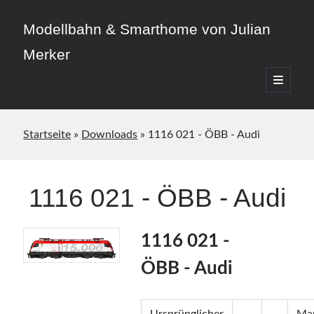
Modellbahn & Smarthome von Julian
Merker
open
primary
Sidebar
menu
Startseite
»
Downloads
»
1116 021 - ÖBB - Audi
Beitragskategorien
1116 021 - ÖBB - Audi
3D-Druck
Allgemein
Home Assistant
1116 021 -
Modellbahn
ÖBB - Audi
Smarthome