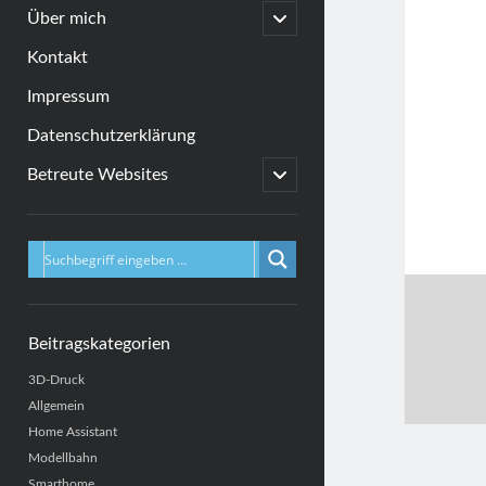
menu
open
Über mich
child
menu
Kontakt
Impressum
Datenschutzerklärung
open
Betreute Websites
child
menu
Sidebar
Beitragskategorien
3D-Druck
Allgemein
Home Assistant
Modellbahn
Smarthome