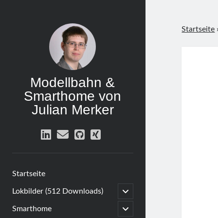
Startseite
Modellbahn &
Smarthome von
Julian Merker
linkedin
email
github
xing
Startseite
open
Lokbilder (512 Downloads)
child
menu
open
Smarthome
child