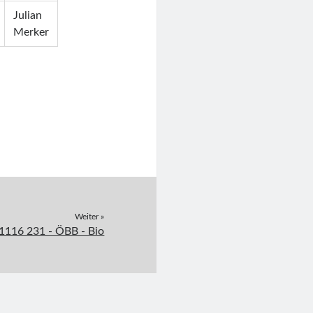
Julian
Merker
Weiter »
1116 231 - ÖBB - Bio