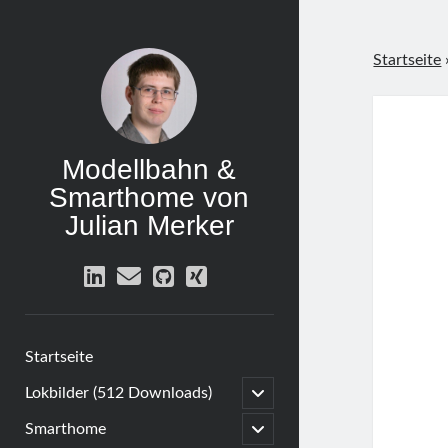
Startseite
Modellbahn &
Smarthome von
Julian Merker
linkedin
email
github
xing
Startseite
open
Lokbilder (512 Downloads)
child
menu
open
Smarthome
child