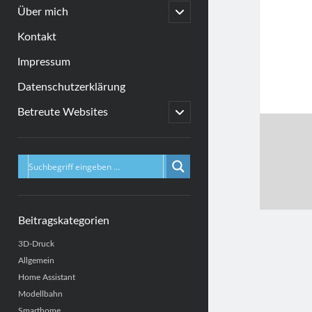
menu
open
Über mich
child
menu
Kontakt
Impressum
Datenschutzerklärung
open
Betreute Websites
child
menu
Sidebar
Beitragskategorien
3D-Druck
Allgemein
Home Assistant
Modellbahn
Smarthome