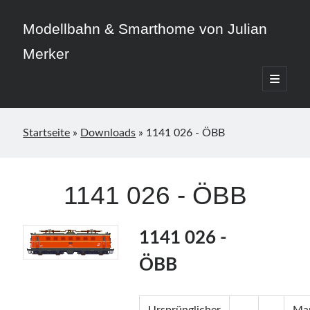
Modellbahn & Smarthome von Julian
Merker
open
primary
Sidebar
menu
Startseite
»
Downloads
»
1141 026 - ÖBB
Beitragskategorien
1141 026 - ÖBB
3D-Druck
Allgemein
Home Assistant
1141 026 -
Modellbahn
ÖBB
Smarthome