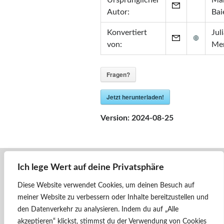
Ursprünglicher
Mar
Zertifikate
Autor:
Bai
•
Zabbix Certified Specialist 7.0
Konvertiert
Jul
•
Zabbix Certified Specialist 5.0
von:
Me
•
Zabbix Certified User 5.0
•
ITIL® in ITSM
(GR750597413JM)
Fragen?
Jetzt herunterladen!
Version:
2024-08-25
Ich lege Wert auf deine Privatsphäre
« Zurück
1141.25 - ÖBB
Diese Website verwendet Cookies, um deinen Besuch auf
meiner Website zu verbessern oder Inhalte bereitzustellen und
Weiter »
den Datenverkehr zu analysieren.
Indem du auf „Alle
1141 027 - ÖBB
akzeptieren“ klickst, stimmst du der Verwendung von Cookies