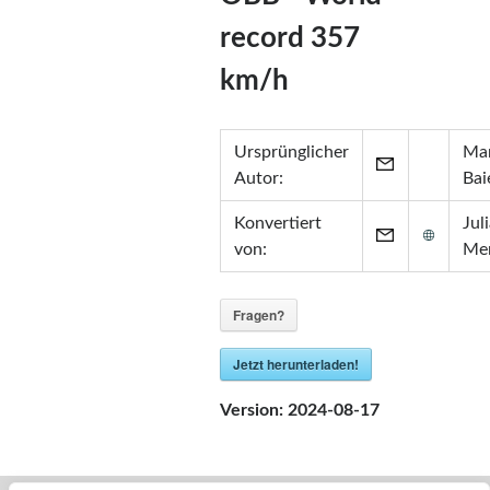
Zertifikate
record 357
•
Zabbix Certified Specialist 7.0
•
Zabbix Certified Specialist 5.0
km/h
•
Zabbix Certified User 5.0
•
ITIL® in ITSM
(GR750597413JM)
Ursprünglicher
Mar
Autor:
Bai
Konvertiert
Jul
von:
Me
Fragen?
Jetzt herunterladen!
Version:
2024-08-17