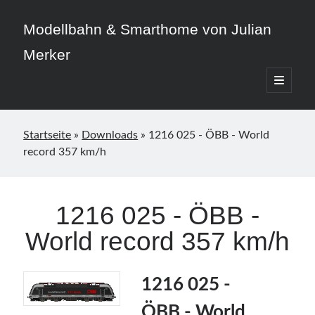
Modellbahn & Smarthome von Julian
Merker
open
primary
Sidebar
menu
Startseite
»
Downloads
»
1216 025 - ÖBB - World
record 357 km/h
Beitragskategorien
3D-Druck
1216 025 - ÖBB -
Allgemein
World record 357 km/h
Home Assistant
Modellbahn
Smarthome
1216 025 -
ÖBB - World