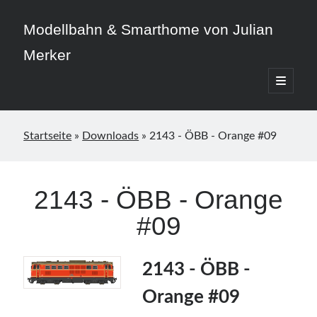
Modellbahn & Smarthome von Julian
Merker
open
primary
Sidebar
menu
Startseite
»
Downloads
»
2143 - ÖBB - Orange #09
Beitragskategorien
2143 - ÖBB - Orange
3D-Druck
#09
Allgemein
Home Assistant
Modellbahn
2143 - ÖBB -
Smarthome
Orange #09