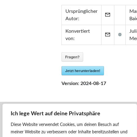
Zertifikate
Ursprünglicher
Mar
•
Zabbix Certified Specialist 7.0
Autor:
Bai
•
Zabbix Certified Specialist 5.0
•
Zabbix Certified User 5.0
Konvertiert
Jul
•
ITIL® in ITSM
(GR750597413JM)
von:
Me
Fragen?
Jetzt herunterladen!
Version:
2024-08-17
Ich lege Wert auf deine Privatsphäre
« Zurück
2143 - ÖBB - Orange #08
Diese Website verwendet Cookies, um deinen Besuch auf
meiner Website zu verbessern oder Inhalte bereitzustellen und
Weiter »