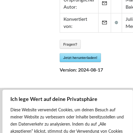
Ursprünglicher
Mar
Zertifikate
Autor:
Bai
•
Zabbix Certified Specialist 7.0
Konvertiert
Jul
•
Zabbix Certified Specialist 5.0
von:
Me
•
Zabbix Certified User 5.0
•
ITIL® in ITSM
(GR750597413JM)
Fragen?
Jetzt herunterladen!
Version:
2024-08-17
Ich lege Wert auf deine Privatsphäre
« Zurück
2143 - ÖBB - Rot #2
Diese Website verwendet Cookies, um deinen Besuch auf
meiner Website zu verbessern oder Inhalte bereitzustellen und
Weiter »
den Datenverkehr zu analysieren.
Indem du auf „Alle
2143 006 - SVG - #1
akzeptieren“ klickst, stimmst du der Verwendung von Cookies