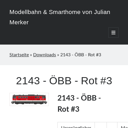
Modellbahn & Smarthome von Julian
Merker
open
primary
Sidebar
menu
Startseite
»
Downloads
»
2143 - ÖBB - Rot #3
Beitragskategorien
2143 - ÖBB - Rot #3
3D-Druck
Allgemein
Home Assistant
2143 - ÖBB -
Modellbahn
Rot #3
Smarthome