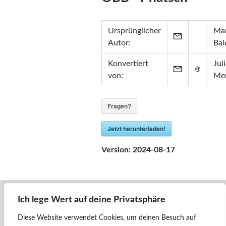
Zertifikate
•
Zabbix Certified Specialist 7.0
Ursprünglicher
Mar
•
Zabbix Certified Specialist 5.0
Autor:
Bai
•
Zabbix Certified User 5.0
•
ITIL® in ITSM
(GR750597413JM)
Konvertiert
Jul
von:
Me
Fragen?
Jetzt herunterladen!
Version:
2024-08-17
Ich lege Wert auf deine Privatsphäre
« Zurück
4020 - Milka (7020) - ÖBB - Pflatsch
Diese Website verwendet Cookies, um deinen Besuch auf