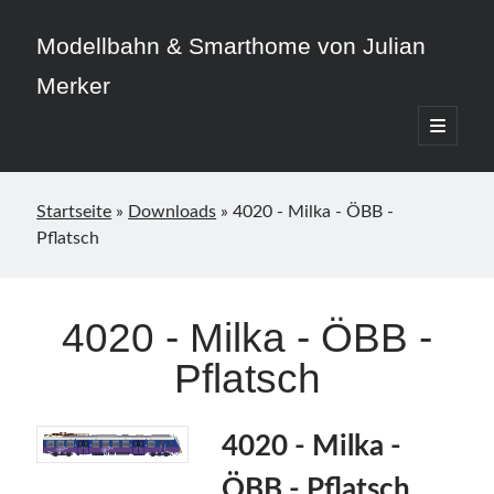
Modellbahn & Smarthome von Julian
Merker
open
primary
Sidebar
menu
Startseite
»
Downloads
»
4020 - Milka - ÖBB -
Pflatsch
Beitragskategorien
3D-Druck
4020 - Milka - ÖBB -
Allgemein
Pflatsch
Home Assistant
Modellbahn
Smarthome
4020 - Milka -
ÖBB - Pflatsch