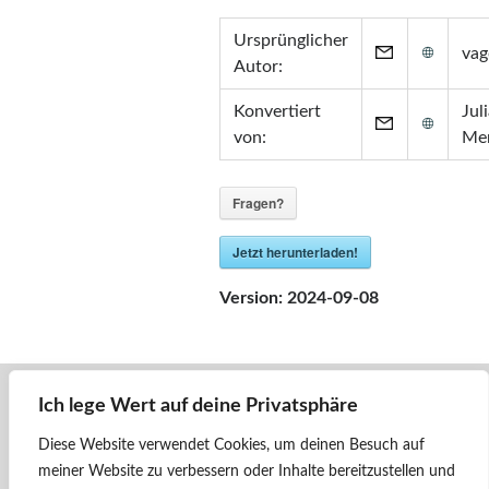
Zertifikate
Ursprünglicher
•
Zabbix Certified Specialist 7.0
va
Autor:
•
Zabbix Certified Specialist 5.0
•
Zabbix Certified User 5.0
Konvertiert
Jul
•
ITIL® in ITSM
(GR750597413JM)
von:
Me
Fragen?
Jetzt herunterladen!
Version:
2024-09-08
Ich lege Wert auf deine Privatsphäre
« Zurück
4024 - CityJet - ÖBB - #2
Diese Website verwendet Cookies, um deinen Besuch auf
meiner Website zu verbessern oder Inhalte bereitzustellen und
Weiter »