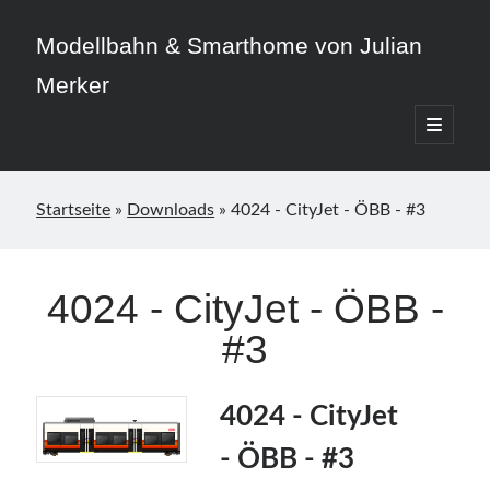
Modellbahn & Smarthome von Julian
Merker
open
primary
Sidebar
menu
Startseite
»
Downloads
»
4024 - CityJet - ÖBB - #3
Beitragskategorien
4024 - CityJet - ÖBB -
3D-Druck
#3
Allgemein
Home Assistant
Modellbahn
4024 - CityJet
Smarthome
- ÖBB - #3