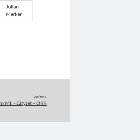
Julian
Merker
Weiter »
iro ML - CityJet - ÖBB