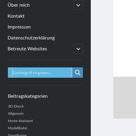
menu
open
Über mich
child
menu
Kontakt
Impressum
Datenschutzerklärung
open
Betreute Websites
child
menu
Sidebar
Beitragskategorien
3D-Druck
Allgemein
Home Assistant
Modellbahn
Smarthome