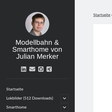
Startseite
Modellbahn &
Smarthome von
Julian Merker
linkedin
email
github
xing
Startseite
open
Lokbilder (512 Downloads)
child
menu
open
Smarthome
child