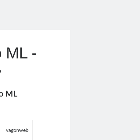
o ML -
B
ro ML
vagonweb