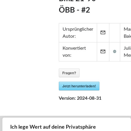
Zertifikate
ÖBB - #2
•
Zabbix Certified Specialist 7.0
•
Zabbix Certified Specialist 5.0
•
Zabbix Certified User 5.0
Ursprünglicher
Mar
•
ITIL® in ITSM
(GR750597413JM)
Autor:
Bai
Konvertiert
Jul
von:
Me
Fragen?
Jetzt herunterladen!
Version:
2024-08-31
Ich lege Wert auf deine Privatsphäre
« Zurück