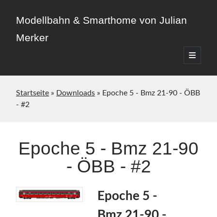
Modellbahn & Smarthome von Julian
Merker
open
primary
Sidebar
menu
Startseite
»
Downloads
»
Epoche 5 - Bmz 21-90 - ÖBB
- #2
Beitragskategorien
3D-Druck
Epoche 5 - Bmz 21-90
Allgemein
- ÖBB - #2
Home Assistant
Modellbahn
Smarthome
Epoche 5 -
Bmz 21-90 -