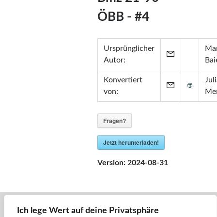
Zertifikate
ÖBB - #4
•
Zabbix Certified Specialist 7.0
•
Zabbix Certified Specialist 5.0
•
Zabbix Certified User 5.0
Ursprünglicher
Mar
•
ITIL® in ITSM
(GR750597413JM)
Autor:
Bai
Konvertiert
Jul
von:
Me
Fragen?
Jetzt herunterladen!
Version:
2024-08-31
Ich lege Wert auf deine Privatsphäre
« Zurück