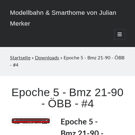
Modellbahn & Smarthome von Julian
Merker
open
primary
Sidebar
menu
Startseite
»
Downloads
»
Epoche 5 - Bmz 21-90 - ÖBB
- #4
Beitragskategorien
3D-Druck
Epoche 5 - Bmz 21-90
Allgemein
- ÖBB - #4
Home Assistant
Modellbahn
Smarthome
Epoche 5 -
Bmz 21-90 -