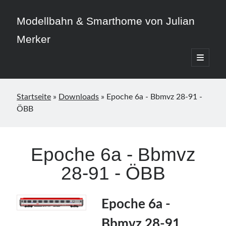
Modellbahn & Smarthome von Julian
Merker
open
primary
Sidebar
menu
Startseite
»
Downloads
»
Epoche 6a - Bbmvz 28-91 -
ÖBB
Beitragskategorien
3D-Druck
Epoche 6a - Bbmvz
Allgemein
28-91 - ÖBB
Home Assistant
Modellbahn
Smarthome
Epoche 6a -
Bbmvz 28-91