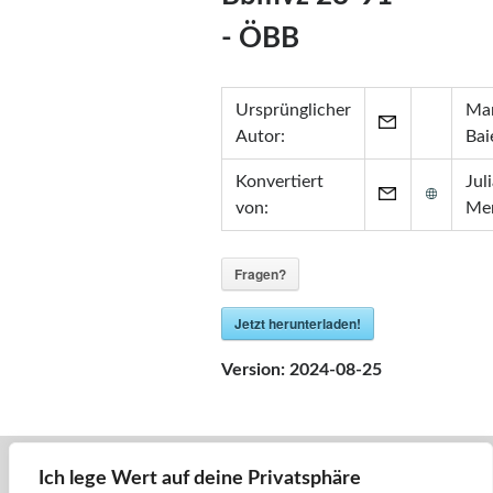
Zertifikate
- ÖBB
•
Zabbix Certified Specialist 7.0
•
Zabbix Certified Specialist 5.0
•
Zabbix Certified User 5.0
Ursprünglicher
Mar
•
ITIL® in ITSM
(GR750597413JM)
Autor:
Bai
Konvertiert
Jul
von:
Me
Fragen?
Jetzt herunterladen!
Version:
2024-08-25
Ich lege Wert auf deine Privatsphäre
« Zurück