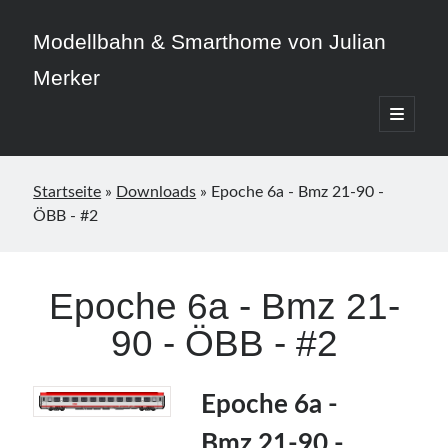
Modellbahn & Smarthome von Julian
Merker
open
primary
Sidebar
menu
Startseite
»
Downloads
»
Epoche 6a - Bmz 21-90 -
ÖBB - #2
Beitragskategorien
3D-Druck
Epoche 6a - Bmz 21-
Allgemein
90 - ÖBB - #2
Home Assistant
Modellbahn
Smarthome
Epoche 6a -
Bmz 21-90 -