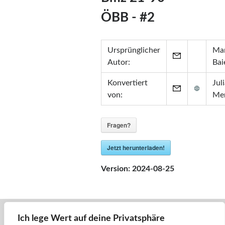
Zertifikate
ÖBB - #2
•
Zabbix Certified Specialist 7.0
•
Zabbix Certified Specialist 5.0
•
Zabbix Certified User 5.0
Ursprünglicher
Mar
•
ITIL® in ITSM
(GR750597413JM)
Autor:
Bai
Konvertiert
Jul
von:
Me
Fragen?
Jetzt herunterladen!
Version:
2024-08-25
Ich lege Wert auf deine Privatsphäre
« Zurück