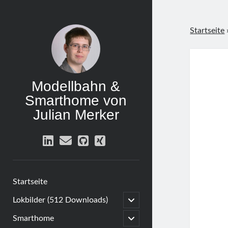
Startseite
Modellbahn &
Smarthome von
Julian Merker
linkedin
email
github
xing
Startseite
open
Lokbilder (512 Downloads)
child
menu
open
Smarthome
child