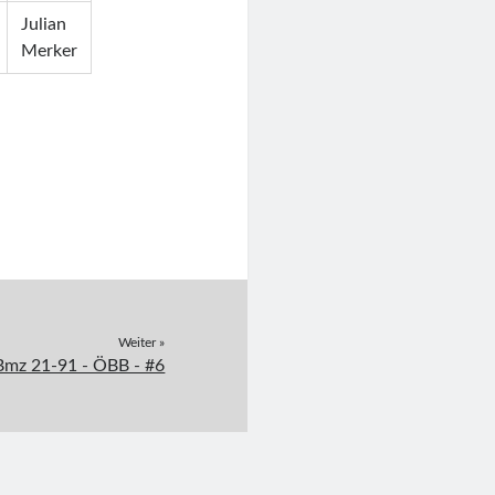
Julian
Merker
Weiter »
Bmz 21-91 - ÖBB - #6