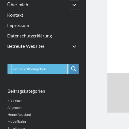
menu
open
Über mich
child
menu
Kontakt
Impressum
Datenschutzerklärung
open
Betreute Websites
child
menu
Sidebar
Beitragskategorien
3D-Druck
Allgemein
Home Assistant
Modellbahn
Smarthome