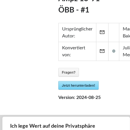
Zertifikate
ÖBB - #1
•
Zabbix Certified Specialist 7.0
•
Zabbix Certified Specialist 5.0
•
Zabbix Certified User 5.0
Ursprünglicher
Mar
•
ITIL® in ITSM
(GR750597413JM)
Autor:
Bai
Konvertiert
Jul
von:
Me
Fragen?
Jetzt herunterladen!
Version:
2024-08-25
Ich lege Wert auf deine Privatsphäre
« Zurück