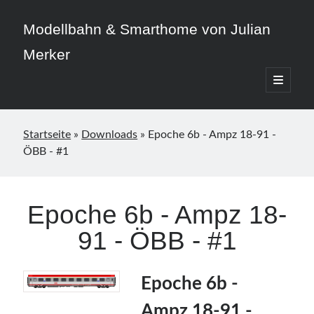
Modellbahn & Smarthome von Julian
Merker
open
primary
Sidebar
menu
Startseite
»
Downloads
»
Epoche 6b - Ampz 18-91 -
ÖBB - #1
Beitragskategorien
3D-Druck
Epoche 6b - Ampz 18-
Allgemein
91 - ÖBB - #1
Home Assistant
Modellbahn
Smarthome
Epoche 6b -
Ampz 18-91 -