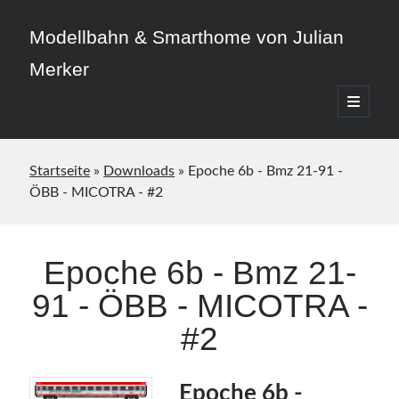
Modellbahn & Smarthome von Julian
Merker
open
primary
Sidebar
menu
Startseite
»
Downloads
»
Epoche 6b - Bmz 21-91 -
ÖBB - MICOTRA - #2
Beitragskategorien
3D-Druck
Epoche 6b - Bmz 21-
Allgemein
91 - ÖBB - MICOTRA -
Home Assistant
Modellbahn
#2
Smarthome
Epoche 6b -