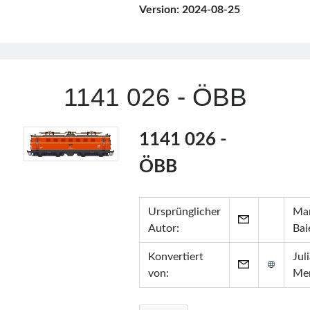
Version:
2024-08-25
1141 026 - ÖBB
1141 026 -
ÖBB
Ursprünglicher
Mar
Autor:
Bai
Konvertiert
Jul
von:
Me