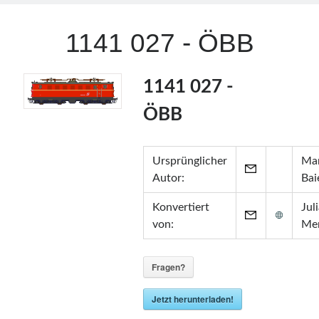
1141 027 - ÖBB
1141 027 -
ÖBB
Ursprünglicher
Mar
Autor:
Bai
Konvertiert
Jul
von:
Me
Fragen?
Jetzt herunterladen!