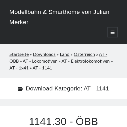
Modellbahn & Smarthome von Julian
Merker
open
primary
Sidebar
menu
Startseite
»
Downloads
»
Land
»
Österreich
»
AT -
ÖBB
»
AT - Lokomotiven
»
AT - Elektrolokomotiven
»
AT - 1x41
»
AT - 1141
Beitragskategorien
3D-Druck
Download Kategorie:
AT - 1141
Allgemein
Home Assistant
Modellbahn
Smarthome
1141.30 - ÖBB