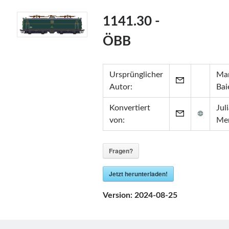
Zertifikate
1141.30 -
•
Zabbix Certified Specialist 7.0
•
Zabbix Certified Specialist 5.0
ÖBB
•
Zabbix Certified User 5.0
•
ITIL® in ITSM
(GR750597413JM)
Ursprünglicher
Mar
Autor:
Bai
Konvertiert
Jul
von:
Me
Fragen?
Jetzt herunterladen!
Version:
2024-08-25