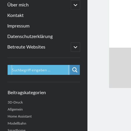
menu
open
Über mich
child
menu
Kontakt
Impressum
Datenschutzerklärung
open
Betreute Websites
child
menu
Sidebar
Beitragskategorien
3D-Druck
Allgemein
Home Assistant
Modellbahn
Smarthome