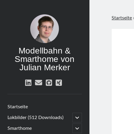
Startseite
Modellbahn &
Smarthome von
Julian Merker
linkedin
email
github
xing
Startseite
open
Lokbilder (512 Downloads)
child
menu
open
Smarthome
child