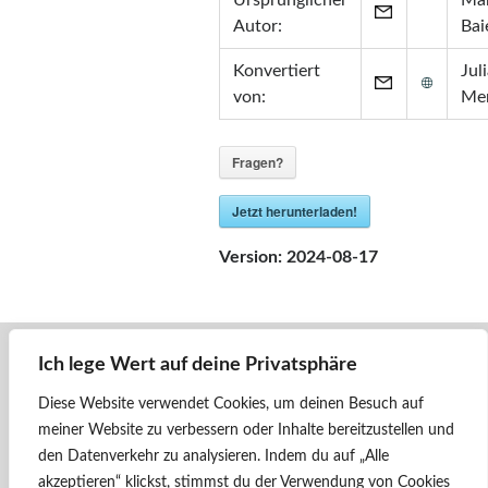
Ursprünglicher
Mar
Zertifikate
Autor:
Bai
•
Zabbix Certified Specialist 7.0
Konvertiert
Jul
•
Zabbix Certified Specialist 5.0
von:
Me
•
Zabbix Certified User 5.0
•
ITIL® in ITSM
(GR750597413JM)
Fragen?
Jetzt herunterladen!
Version:
2024-08-17
Ich lege Wert auf deine Privatsphäre
« Zurück
2020 - ÖBB - Blau
Diese Website verwendet Cookies, um deinen Besuch auf
meiner Website zu verbessern oder Inhalte bereitzustellen und
Weiter »
den Datenverkehr zu analysieren.
Indem du auf „Alle
2020 - ÖBB - SGPA
akzeptieren“ klickst, stimmst du der Verwendung von Cookies