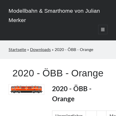
Modellbahn & Smarthome von Julian
Merker
open
primary
Sidebar
menu
Startseite
»
Downloads
»
2020 - ÖBB - Orange
Beitragskategorien
2020 - ÖBB - Orange
3D-Druck
Allgemein
Home Assistant
2020 - ÖBB -
Modellbahn
Orange
Smarthome