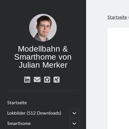
Startseite
Modellbahn &
Smarthome von
Julian Merker
linkedin
email
github
xing
Startseite
open
Lokbilder (512 Downloads)
child
menu
open
Smarthome
child