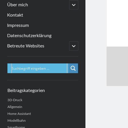
menu
open
Über mich
child
menu
Kontakt
Impressum
Datenschutzerklärung
open
Betreute Websites
child
menu
Sidebar
Beitragskategorien
3D-Druck
Allgemein
Home Assistant
Modellbahn
Smarthome